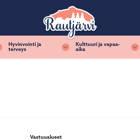
Hyvinvointi ja
Kulttuuri ja vapaa-
terveys
aika
Vaihda alasvetovalikkoa
Vaihda alasvetovalikkoa
Va
Vastuualueet