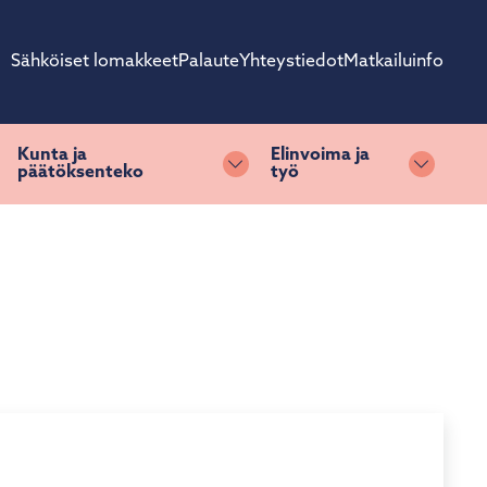
Sähköiset lomakkeet
Palaute
Yhteystiedot
Matkailuinfo
Kunta ja
Elinvoima ja
päätöksenteko
työ
ihda alasvetovalikkoa
Vaihda alasvetovalikkoa
Vaihda 