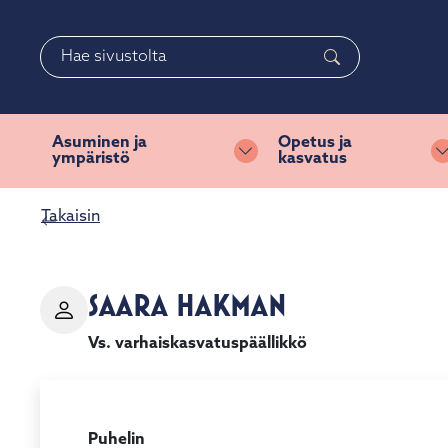
Siirry pääsisältöön
Siirry päävalikkoon
Haku
Asuminen ja
Opetus ja
ympäristö
kasvatus
Vaihda alasvetovalikkoa
Takaisin
SAARA HAKMAN
Vs. varhaiskasvatuspäällikkö
Puhelin