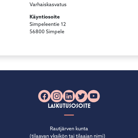
Varhaiskasvatus
Käyntiosoite
Simpeleentie 12
56800 Simpele
Facebook
Instagram
LinkedIn
X
YouTube
LASKUTUSOSOITE
Rautjärven kunta
(tilaavan yksikön tai tilaajan nimi)