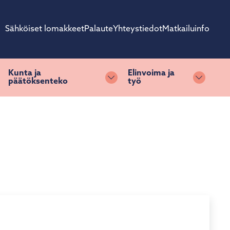
Sähköiset lomakkeet
Palaute
Yhteystiedot
Matkailuinfo
Kunta ja
Elinvoima ja
päätöksenteko
työ
ihda alasvetovalikkoa
Vaihda alasvetovalikkoa
Vaihda 