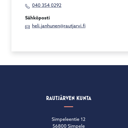
käyttää
040 354 0292
kosketus-
ja
Sähköposti
pyyhkäisyliikkeitä.
heli.janhunen@rautjarvi.fi
RAUTJÄRVEN KUNTA
Simpeleentie 12
56800 Simpele