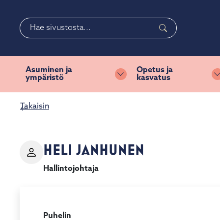
Siirry pääsisältöön
Siirry päävalikkoon
Haku
Valitse
käytettävissä
oleva
Asuminen ja
Opetus ja
ympäristö
kasvatus
tulos
Vaihda alasvetovalikkoa
ylös-
ja
Takaisin
alasnuolilla.
Siirry
valittuun
HELI JANHUNEN
hakutulokseen
painamalla
Hallintojohtaja
enteriä.
Kosketuslaitteiden
käyttäjät
voivat
Puhelin