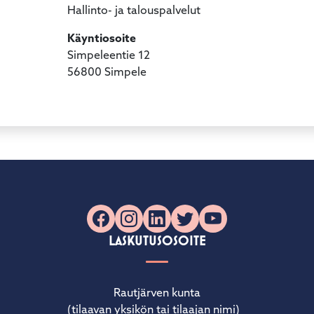
Hallinto- ja talouspalvelut
Käyntiosoite
Simpeleentie 12
56800 Simpele
Facebook
Instagram
LinkedIn
X
YouTube
LASKUTUSOSOITE
Rautjärven kunta
(tilaavan yksikön tai tilaajan nimi)