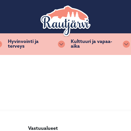
Hyvinvointi ja
Kulttuuri ja vapaa-
terveys
aika
Vaihda alasvetovalikkoa
Vaihda alasvetovalikkoa
Va
Vastuualueet