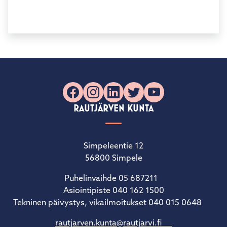
Facebook
Instagram
LinkedIn
X
YouTube
RAUTJÄRVEN KUNTA
Simpeleentie 12
56800 Simpele
Puhelinvaihde 05 687211
Asiointipiste 040 162 1500
Tekninen päivystys, vikailmoitukset 040 015 0648
rautjarven.kunta@rautjarvi.fi