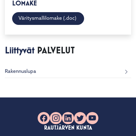
LOMAKE
Väritysmallilomake (.doc)
Liittyvät
PALVELUT
Rakennuslupa
Facebook
Instagram
LinkedIn
X
YouTube
RAUTJÄRVEN KUNTA