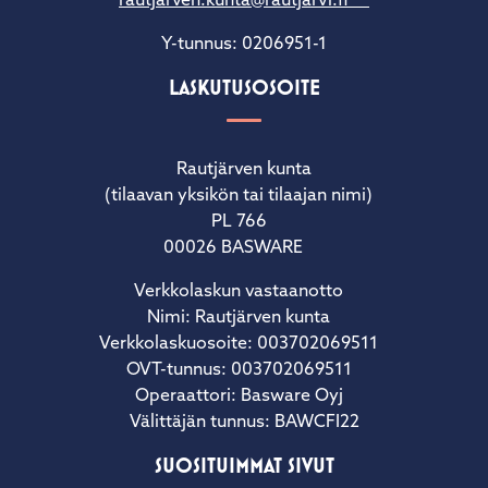
rautjarven.kunta@rautjarvi.fi
Y-tunnus: 0206951-1
LASKUTUSOSOITE
Rautjärven kunta
(tilaavan yksikön tai tilaajan nimi)
PL 766
00026 BASWARE
Verkkolaskun vastaanotto
Nimi: Rautjärven kunta
Verkkolaskuosoite: 003702069511
OVT-tunnus: 003702069511
Operaattori: Basware Oyj
Välittäjän tunnus: BAWCFI22
SUOSITUIMMAT SIVUT