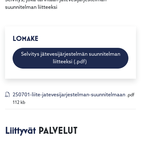
Selvitys, joka tarvitaan jätevesijärjestelmän
kosketus-
suunnitelman liitteeksi
ja
pyyhkäisyliikkeitä.
LOMAKE
Selvitys jätevesijärjestelmän suunnitelman
liitteeksi (.pdf)
250701-liite-jatevesijarjestelman-suunnitelmaan
.pdf
112 kb
Liittyvät
PALVELUT