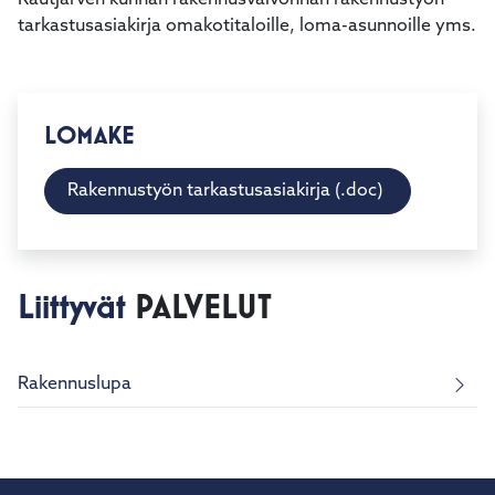
Rautjärven kunnan rakennusvalvonnan rakennustyön
tarkastusasiakirja omakotitaloille, loma-asunnoille yms.
LOMAKE
Rakennustyön tarkastusasiakirja (.doc)
Liittyvät
PALVELUT
Rakennuslupa