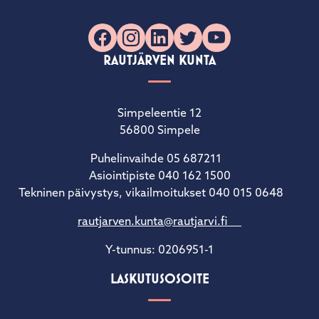
Facebook
Instagram
LinkedIn
X
YouTube
RAUTJÄRVEN KUNTA
Simpeleentie 12
56800 Simpele
Puhelinvaihde 05 687211
Asiointipiste 040 162 1500
Tekninen päivystys, vikailmoitukset 040 015 0648
rautjarven.kunta@rautjarvi.fi
Y-tunnus: 0206951-1
LASKUTUSOSOITE