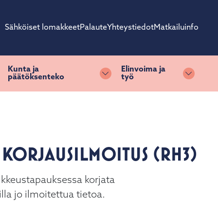
Sähköiset lomakkeet
Palaute
Yhteystiedot
Matkailuinfo
Kunta ja
Elinvoima ja
päätöksenteko
työ
ihda alasvetovalikkoa
Vaihda alasvetovalikkoa
Vaihda 
KORJAUSILMOITUS (RH3)
oikkeustapauksessa korjata
a jo ilmoitettua tietoa.