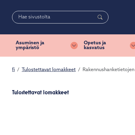
Siirry pääsisältöön
Siirry päävalikkoon
Haku
Asuminen ja
Opetus ja
ympäristö
kasvatus
Vaihda alasvetovalikkoa
fi
Tulostettavat lomakkeet
Rakennushanketietojen 
Tulostettavat lomakkeet