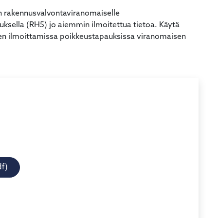
an rakennusvalvontaviranomaiselle
ksella (RH5) jo aiemmin ilmoitettua tietoa. Käytä
en ilmoittamissa poikkeustapauksissa viranomaisen
df)