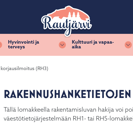
Hyvinvointi ja
Kulttuuri ja vapaa-
terveys
aika
Vaihda alasvetovalikkoa
Vaihda alasvetovalikkoa
Va
korjausilmoitus (RH3)
RAKENNUSHANKETIETOJEN 
Tällä lomakkeella rakentamisluvan hakija voi p
väestötietojärjestelmään RH1- tai RH5-lomakkeill