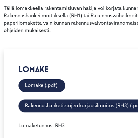
Tällä lomakkeella rakentamisluvan hakija voi korjata kunn
Rakennushankeilmoituksella (RH1) tai Rakennusvaiheilmoitu
paperilomaketta vain kunnan rakennusvalvontaviranomais
ohjeiden mukaisesti.
LOMAKE
Lomake (.pdf)
Rakennushanketietojen korjausilmoitus (RH3) (.p
Lomaketunnus: RH3