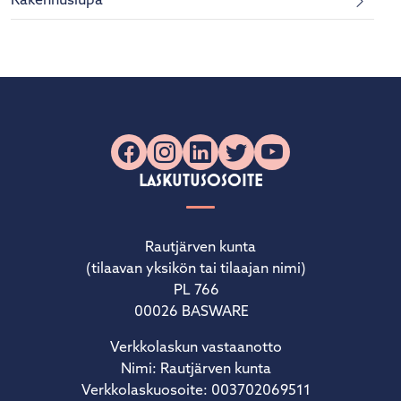
Rakennuslupa
Facebook
Instagram
LinkedIn
X
YouTube
LASKUTUSOSOITE
Rautjärven kunta
(tilaavan yksikön tai tilaajan nimi)
PL 766
00026 BASWARE
Verkkolaskun vastaanotto
Nimi: Rautjärven kunta
Verkkolaskuosoite: 003702069511