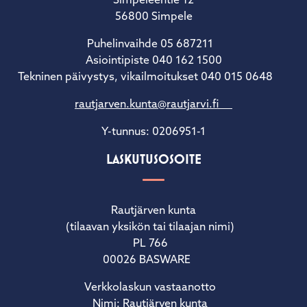
Simpeleentie 12
56800 Simpele
Puhelinvaihde 05 687211
Asiointipiste 040 162 1500
Tekninen päivystys, vikailmoitukset 040 015 0648
rautjarven.kunta@rautjarvi.fi
Y-tunnus: 0206951-1
LASKUTUSOSOITE
Rautjärven kunta
(tilaavan yksikön tai tilaajan nimi)
PL 766
00026 BASWARE
Verkkolaskun vastaanotto
Nimi: Rautjärven kunta