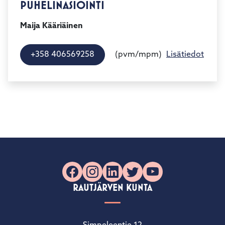
PUHELINASIOINTI
Maija Kääriäinen
(pvm/mpm)
+358 406569258
Lisätiedot
Facebook
Instagram
LinkedIn
X
YouTube
RAUTJÄRVEN KUNTA