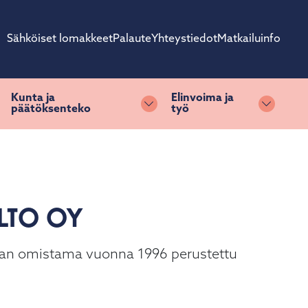
Sähköiset lomakkeet
Palaute
Yhteystiedot
Matkailuinfo
Kunta ja
Elinvoima ja
päätöksenteko
työ
ihda alasvetovalikkoa
Vaihda alasvetovalikkoa
Vaihda 
OLTO OY
nan omistama vuonna 1996 perustettu