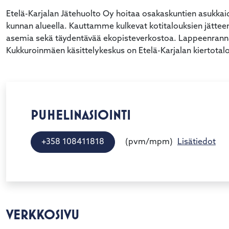
Etelä-Karjalan Jätehuolto Oy hoitaa osakaskuntien asukkai
kunnan alueella. Kauttamme kulkevat kotitalouksien jättee
asemia sekä täydentävää ekopisteverkostoa. Lappeenrann
Kukkuroinmäen käsittelykeskus on Etelä-Karjalan kiertota
PUHELINASIOINTI
(pvm/mpm)
+358 108411818
Lisätiedot
VERKKOSIVU