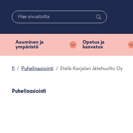
Siirry pääsisältöön
Siirry päävalikkoon
Haku
Asuminen ja
Opetus ja
ympäristö
kasvatus
Vaihda alasvetovalikkoa
fi
Puhelinasiointi
Etelä-Karjalan Jätehuolto Oy
Puhelinasiointi