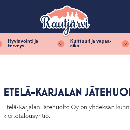
Hyvinvointi ja
Kulttuuri ja vapaa-
terveys
aika
Vaihda alasvetovalikkoa
Vaihda alasvetovalikkoa
Va
ETELÄ-KARJALAN JÄTEHU
Etelä-Karjalan Jätehuolto Oy on yhdeksän kun
kiertotalousyhtiö.