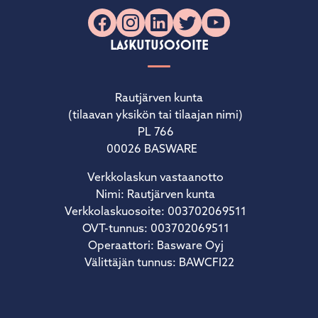
Facebook
Instagram
LinkedIn
X
YouTube
LASKUTUSOSOITE
Rautjärven kunta
(tilaavan yksikön tai tilaajan nimi)
PL 766
00026 BASWARE
Verkkolaskun vastaanotto
Nimi: Rautjärven kunta
Verkkolaskuosoite: 003702069511
OVT-tunnus: 003702069511
Operaattori: Basware Oyj
Välittäjän tunnus: BAWCFI22