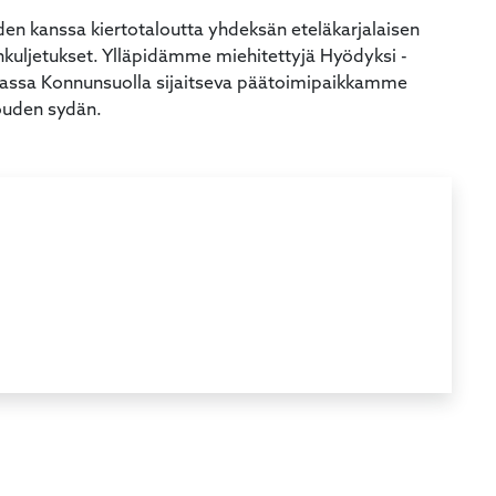
den kanssa kiertotaloutta yhdeksän eteläkarjalaisen
nkuljetukset. Ylläpidämme miehitettyjä Hyödyksi -
assa Konnunsuolla sijaitseva päätoimipaikkamme
louden sydän.