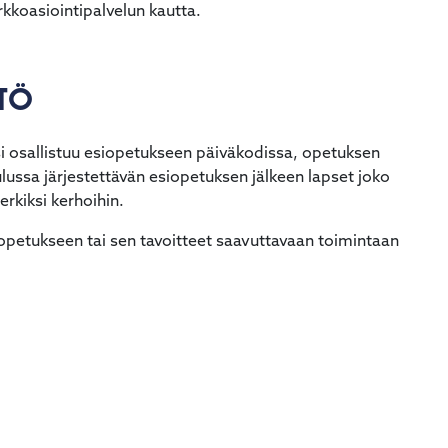
kkoasiointipalvelun kautta.
NTÖ
si osallistuu esiopetukseen päiväkodissa, opetuksen
lussa järjestettävän esiopetuksen jälkeen lapset joko
erkiksi kerhoihin.
siopetukseen tai sen tavoitteet saavuttavaan toimintaan