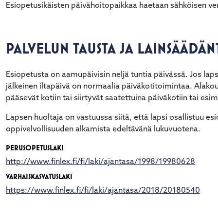
Esiopetusikäisten päivähoitopaikkaa haetaan sähköisen ver
PALVELUN TAUSTA JA LAINSÄÄDÄ
Esiopetusta on aamupäivisin neljä tuntia päivässä. Jos lap
jälkeinen iltapäivä on normaalia päiväkotitoimintaa. Alakou
pääsevät kotiin tai siirtyvät saatettuina päiväkotiin tai esim
Lapsen huoltaja on vastuussa siitä, että lapsi osallistuu e
oppivelvollisuuden alkamista edeltävänä lukuvuotena.
PERUSOPETUSLAKI
http://www.finlex.fi/fi/laki/ajantasa/1998/19980628
VARHAISKASVATUSLAKI
https://www.finlex.fi/fi/laki/ajantasa/2018/20180540