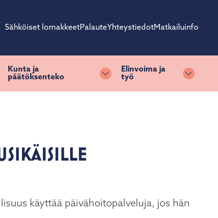
Sähköiset lomakkeet
Palaute
Yhteystiedot
Matkailuinfo
Kunta ja
Elinvoima ja
päätöksenteko
työ
ihda alasvetovalikkoa
Vaihda alasvetovalikkoa
Vaihda 
SIKÄISILLE
lisuus käyttää päivähoitopalveluja, jos hän