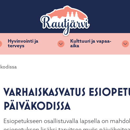
Hyvinvointi ja
Kulttuuri ja vapaa-
terveys
aika
Vaihda alasvetovalikkoa
Vaihda alasvetovalikkoa
Va
äkodissa
VARHAISKASVATUS ESIOPETU
PÄIVÄKODISSA
Esiopetukseen osallistuvalla lapsella on mahdol