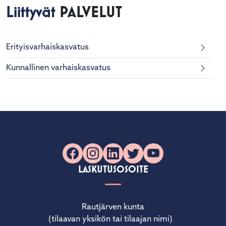
Liittyvät
PALVELUT
Erityisvarhaiskasvatus
Kunnallinen varhaiskasvatus
Facebook
Instagram
LinkedIn
X
YouTube
LASKUTUSOSOITE
Rautjärven kunta
(tilaavan yksikön tai tilaajan nimi)