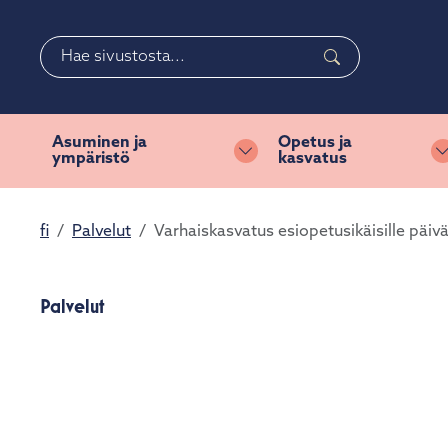
Siirry pääsisältöön
Siirry päävalikkoon
Haku
Valitse
käytettävissä
oleva
Asuminen ja
Opetus ja
ympäristö
kasvatus
tulos
Vaihda alasvetovalikkoa
ylös-
ja
fi
Palvelut
Varhaiskasvatus esiopetusikäisille päiv
alasnuolilla.
Siirry
valittuun
Palvelut
hakutulokseen
painamalla
enteriä.
Kosketuslaitteiden
käyttäjät
voivat