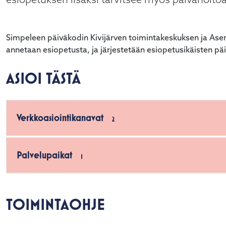
esiopetuksen lisäksi tarvitsee myös päivähoitoa
Simpeleen päiväkodin Kivijärven toimintakeskuksen ja As
annetaan esiopetusta, ja järjestetään esiopetusikäisten pä
ASIOI TÄSTÄ
Verkkoasiointikanavat
2
Palvelupaikat
1
TOIMINTAOHJE