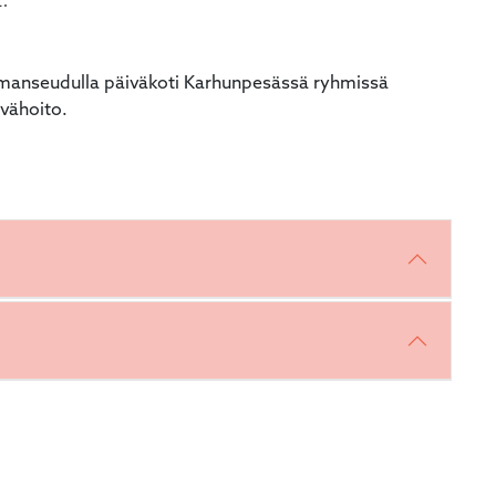
.
emanseudulla päiväkoti Karhunpesässä ryhmissä
ivähoito.