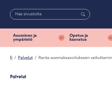
Siirry pääsisältöön
Siirry päävalikkoon
Haku
Asuminen ja
Opetus ja
ympäristö
kasvatus
Vaihda alasvetovalikkoa
fi
Palvelut
Ranta-asemakaavoitukseen vaikuttami
Palvelut