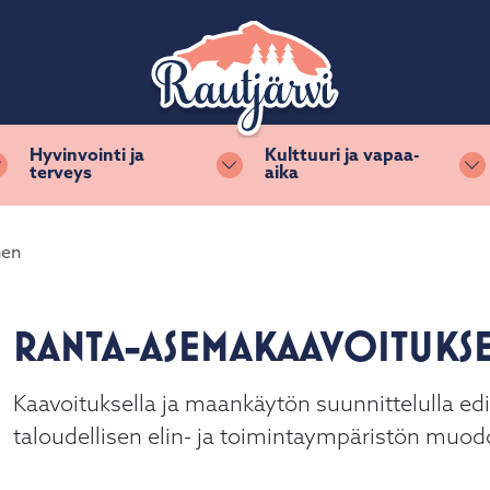
Hyvinvointi ja
Kulttuuri ja vapaa-
terveys
aika
Vaihda alasvetovalikkoa
Vaihda alasvetovalikkoa
Va
nen
RANTA-ASEMAKAAVOITUKSE
Kaavoituksella ja maankäytön suunnittelulla edis
taloudellisen elin- ja toimintaympäristön muo