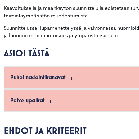
Kaavoituksella ja maankäytön suunnittelulla edistetään turval
toimintaympäristön muodostumista.
Suunnittelussa, lupamenettelyssä ja valvonnassa huomioi
ja luonnon monimuotoisuus ja ympäristönsuojelu.
ASIOI TÄSTÄ
Puhelinasiointikanavat
2
Palvelupaikat
1
EHDOT JA KRITEERIT