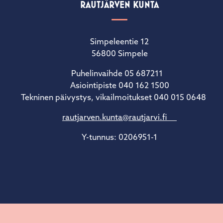
RAUTJÄRVEN KUNTA
Simpeleentie 12
56800 Simpele
Puhelinvaihde 05 687211
Asiointipiste 040 162 1500
Tekninen päivystys, vikailmoitukset 040 015 0648
rautjarven.kunta@rautjarvi.fi
Y-tunnus: 0206951-1