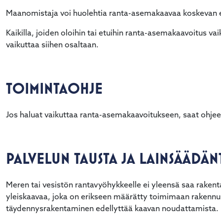
Maanomistaja voi huolehtia ranta-asemakaavaa koskevan e
Kaikilla, joiden oloihin tai etuihin ranta-asemakaavoitus va
vaikuttaa siihen osaltaan.
TOIMINTAOHJE
Jos haluat vaikuttaa ranta-asemakaavoitukseen, saat ohjee
PALVELUN TAUSTA JA LAINSÄÄDÄ
Meren tai vesistön rantavyöhykkeelle ei yleensä saa raken
yleiskaavaa, joka on erikseen määrätty toimimaan rakennu
täydennysrakentaminen edellyttää kaavan noudattamista.