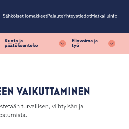
Sähköiset lomakkeet
Palaute
Yhteystiedot
Matkailuinfo
Kunta ja
Elinvoima ja
päätöksenteko
työ
ihda alasvetovalikkoa
Vaihda alasvetovalikkoa
Vaihda 
EN VAIKUTTAMINEN
tetään turvallisen, viihtyisän ja
dostumista.