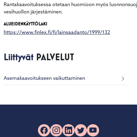
Rantakaavoituksessa otetaan huomioon myös luonnonsuojel
vesihuollon järjestäminen.
ALUEIDENKÄYTTÖLAKI
https://www.finlex.fi/fi/lainsaadanto/1999/132
Liittyvät
PALVELUT
Asemakaavoitukseen vaikuttaminen
Facebook
Instagram
LinkedIn
X
YouTube