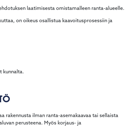
hdotuksen laatimisesta omistamalleen ranta-alueelle.
ikuttaa, on oikeus osallistua kaavoitusprosessiin ja
t kunnalta.
NTÖ
taa rakennusta ilman ranta-asemakaavaa tai sellaista
sluvan perusteena. Myös korjaus- ja