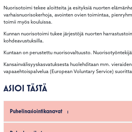
Nuorisotoimi tekee aloitteita ja esityksiä nuorten elämänhall
varhaisnuorisokerhoja, avointen ovien toimintaa, pienryhmät
toimii myös kouluissa.
Kunnan nuorisotoimi tukee järjestöjä nuorten harrastustoim
kohdeavustuksilla.
Kuntaan on perustettu nuorisovaltuusto. Nuorisotyöntekijä
Kansainvälisyyskasvatuksesta huolehditaan mm. vieraiden ku
vapaaehtoispalvelua (European Voluntary Service) suoritta
ASIOI TÄSTÄ
Puhelinasiointikanavat
1