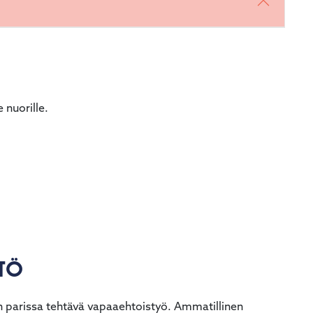
 nuorille.
NTÖ
n parissa tehtävä vapaaehtoistyö. Ammatillinen