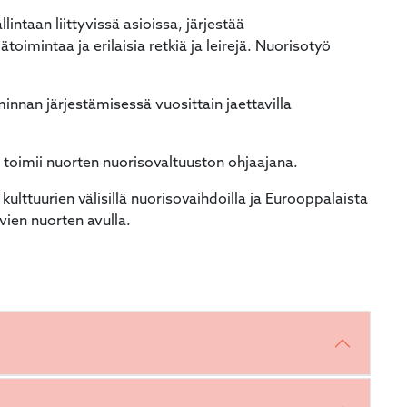
intaan liittyvissä asioissa, järjestää
oimintaa ja erilaisia retkiä ja leirejä. Nuorisotyö
innan järjestämisessä vuosittain jaettavilla
 toimii nuorten nuorisovaltuuston ohjaajana.
lttuurien välisillä nuorisovaihdoilla ja Eurooppalaista
vien nuorten avulla.