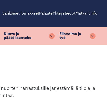
Sähköiset lomakkeet
Palaute
Yhteystiedot
Matkailuinfo
Kunta ja
Elinvoima ja
päätöksenteko
työ
ihda alasvetovalikkoa
Vaihda alasvetovalikkoa
Vaihda 
orten harrastuksille järjestämällä tiloja ja
mintaa.