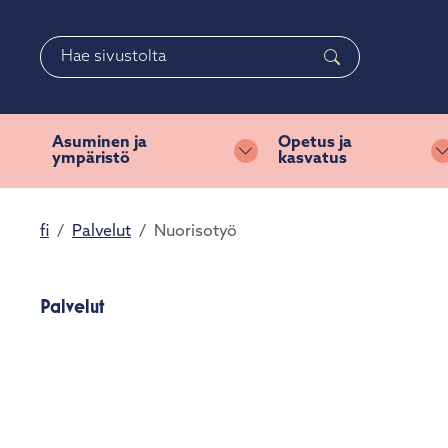
Siirry pääsisältöön
Siirry päävalikkoon
Haku
Asuminen ja
Opetus ja
ympäristö
kasvatus
Vaihda alasvetovalikkoa
fi
Palvelut
Nuorisotyö
Palvelut