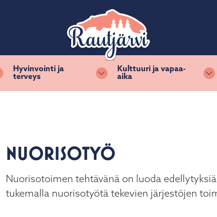
Hyvinvointi ja
Kulttuuri ja vapaa-
terveys
aika
Vaihda alasvetovalikkoa
Vaihda alasvetovalikkoa
Va
NUORISOTYÖ
Nuorisotoimen tehtävänä on luoda edellytyksiä nu
tukemalla nuorisotyötä tekevien järjestöjen toi