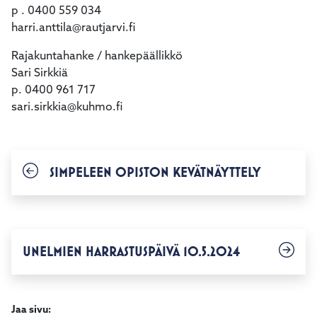
p . 0400 559 034
harri.anttila@rautjarvi.fi
Rajakuntahanke / hankepäällikkö
Sari Sirkkiä
p. 0400 961 717
sari.sirkkia@kuhmo.fi
SIMPELEEN OPISTON KEVÄTNÄYTTELY
UNELMIEN HARRASTUSPÄIVÄ 10.5.2024
Jaa sivu: