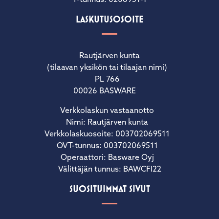
Y-tunnus: 0206951-1
LASKUTUSOSOITE
Rautjärven kunta
(tilaavan yksikön tai tilaajan nimi)
PL 766
00026 BASWARE
Verkkolaskun vastaanotto
Nimi: Rautjärven kunta
Verkkolaskuosoite: 003702069511
OVT-tunnus: 003702069511
Operaattori: Basware Oyj
Välittäjän tunnus: BAWCFI22
SUOSITUIMMAT SIVUT