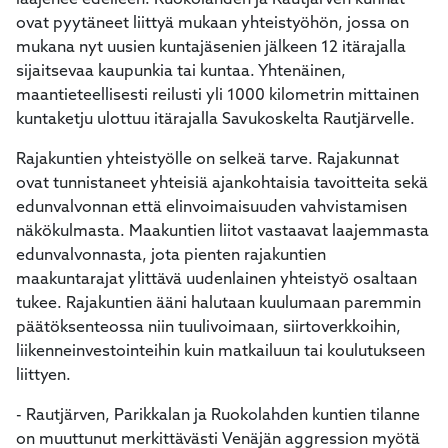
laajenee edelleen. Ruokolahden ja Rautjärven kunnat
ovat pyytäneet liittyä mukaan yhteistyöhön, jossa on
mukana nyt uusien kuntajäsenien jälkeen 12 itärajalla
sijaitsevaa kaupunkia tai kuntaa. Yhtenäinen,
maantieteellisesti reilusti yli 1000 kilometrin mittainen
kuntaketju ulottuu itärajalla Savukoskelta Rautjärvelle.
Rajakuntien yhteistyölle on selkeä tarve. Rajakunnat
ovat tunnistaneet yhteisiä ajankohtaisia tavoitteita sekä
edunvalvonnan että elinvoimaisuuden vahvistamisen
näkökulmasta. Maakuntien liitot vastaavat laajemmasta
edunvalvonnasta, jota pienten rajakuntien
maakuntarajat ylittävä uudenlainen yhteistyö osaltaan
tukee. Rajakuntien ääni halutaan kuulumaan paremmin
päätöksenteossa niin tuulivoimaan, siirtoverkkoihin,
liikenneinvestointeihin kuin matkailuun tai koulutukseen
liittyen.
- Rautjärven, Parikkalan ja Ruokolahden kuntien tilanne
on muuttunut merkittävästi Venäjän aggression myötä