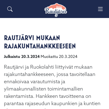
Siirry pääsisältöön
Siirry päävalikkoon
Sähköiset lomakkeet
Haku
Palaute
Yhteystiedot
Matkailuinfo
RAUTJÄRVI MUKAAN
RAJAKUNTAHANKKEESEEN
Julkaistu 20.3.2024
Muokattu 20.3.2024
Rautjärvi ja Ruokolahti liittyivät mukaan
rajakuntahankkeeseen, jossa tavoitellaan
ennakoivaa varautumista ja
ylimaakunnallisten toimintamallien
rakentamista. Hankkeen tavoitteena on
parantaa rajaseudun kaupunkien ja kuntien