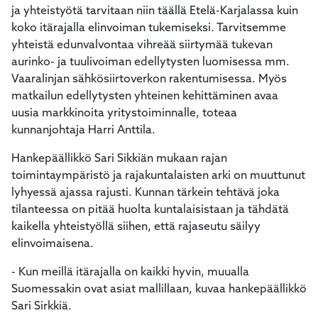
ja yhteistyötä tarvitaan niin täällä Etelä-Karjalassa kuin
koko itärajalla elinvoiman tukemiseksi. Tarvitsemme
yhteistä edunvalvontaa vihreää siirtymää tukevan
aurinko- ja tuulivoiman edellytysten luomisessa mm.
Vaaralinjan sähkösiirtoverkon rakentumisessa. Myös
matkailun edellytysten yhteinen kehittäminen avaa
uusia markkinoita yritystoiminnalle, toteaa
kunnanjohtaja Harri Anttila.
Hankepäällikkö Sari Sikkiän mukaan rajan
toimintaympäristö ja rajakuntalaisten arki on muuttunut
lyhyessä ajassa rajusti. Kunnan tärkein tehtävä joka
tilanteessa on pitää huolta kuntalaisistaan ja tähdätä
kaikella yhteistyöllä siihen, että rajaseutu säilyy
elinvoimaisena.
- Kun meillä itärajalla on kaikki hyvin, muualla
Suomessakin ovat asiat mallillaan, kuvaa hankepäällikkö
Sari Sirkkiä.