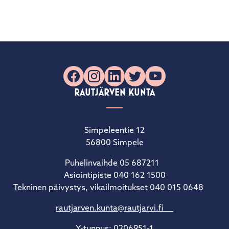
Facebook
Instagram
LinkedIn
X
YouTube
RAUTJÄRVEN KUNTA
Simpeleentie 12
56800 Simpele
Puhelinvaihde 05 687211
Asiointipiste 040 162 1500
Tekninen päivystys, vikailmoitukset 040 015 0648
rautjarven.kunta@rautjarvi.fi