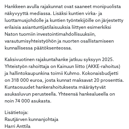
Hankkeen avulla rajakunnat ovat saaneet monipuolista
näkyvyyttä mediassa. Lisäksi kuntien virka- ja
luottamusjohdolle ja kuntien työntekijöille on järjestetty
erilaisia asiantuntijatilaisuuksia liittyen esimerkiksi
Naton tuomiin investointimahdollisuuksiin,
varautumisyhteistyöhön ja nuorten osallistamiseen
kunnallisessa päätöksenteossa.
Kaksivuotinen rajakuntahanke jatkuu syksyyn 2025.
Yhteistyön rahoittaja on Kainuun liitto (AKKE-rahoitus)
ja hallintokaupunkina toimii Kuhmo. Kokonaisbudjetti
on 318 000 euroa, josta kunnat maksavat 20 prosenttia.
Kuntaosuudet hankerahoituksesta määräytyvät
asukasluvun perusteella. Yhteensä hankealueella on
noin 74 000 asukasta.
Lisätietoja:
Rautjärven kunnanjohtaja
Harri Anttila