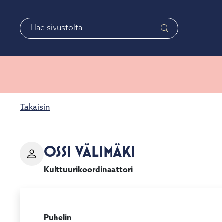
Siirry pääsisältöön
Siirry päävalikkoon
Haku
Takaisin
OSSI VÄLIMÄKI
Kulttuurikoordinaattori
Puhelin