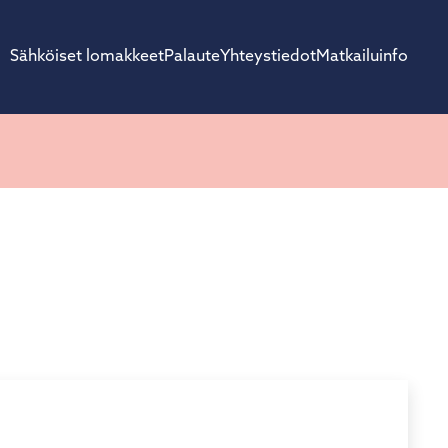
Sähköiset lomakkeet
Palaute
Yhteystiedot
Matkailuinfo