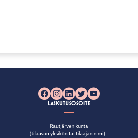
Facebook
Instagram
LinkedIn
X
YouTube
LASKUTUSOSOITE
Rautjärven kunta
(tilaavan yksikön tai tilaajan nimi)