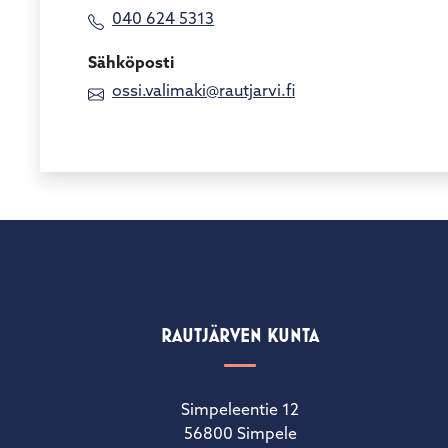
040 624 5313
Sähköposti
ossi.valimaki@rautjarvi.fi
RAUTJÄRVEN KUNTA
Simpeleentie 12
56800 Simpele