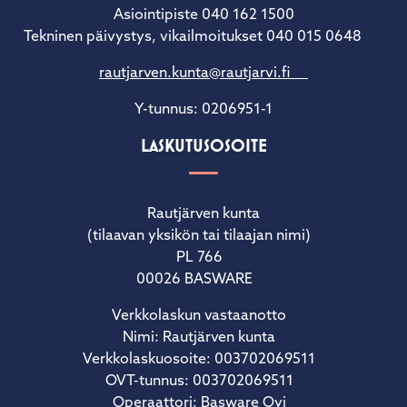
Asiointipiste 040 162 1500
Tekninen päivystys, vikailmoitukset 040 015 0648
rautjarven.kunta@rautjarvi.fi
Y-tunnus: 0206951-1
LASKUTUSOSOITE
Rautjärven kunta
(tilaavan yksikön tai tilaajan nimi)
PL 766
00026 BASWARE
Verkkolaskun vastaanotto
Nimi: Rautjärven kunta
Verkkolaskuosoite: 003702069511
OVT-tunnus: 003702069511
Operaattori: Basware Oyj