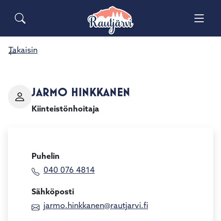
Siirry pääsisältöön
Siirry päävalikkoon
Sähköiset lomakkeet
Haku
Palaute
Yhteystiedot
Takaisin
Matkailuinfo
JARMO HINKKANEN
Kiinteistönhoitaja
Puhelin
040 076 4814
Sähköposti
jarmo.hinkkanen@rautjarvi.fi