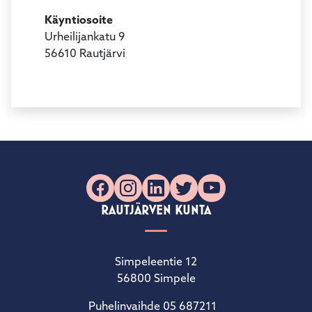
Käyntiosoite
Urheilijankatu 9
56610 Rautjärvi
Facebook
Instagram
LinkedIn
X
YouTube
RAUTJÄRVEN KUNTA
Simpeleentie 12
56800 Simpele
Puhelinvaihde 05 687211