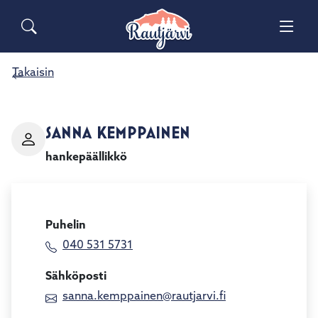
Siirry pääsisältöön
Siirry päävalikkoon
Sähköiset lomakkeet
Haku
Palaute
Yhteystiedot
Takaisin
Matkailuinfo
SANNA KEMPPAINEN
hankepäällikkö
Puhelin
040 531 5731
Sähköposti
sanna.kemppainen@rautjarvi.fi