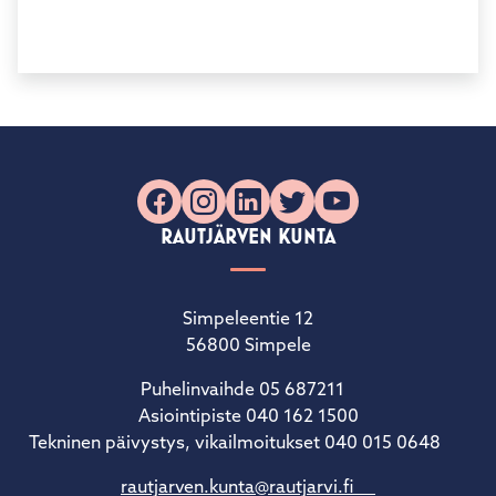
Facebook
Instagram
LinkedIn
X
YouTube
RAUTJÄRVEN KUNTA
Simpeleentie 12
56800 Simpele
Puhelinvaihde 05 687211
Asiointipiste 040 162 1500
Tekninen päivystys, vikailmoitukset 040 015 0648
rautjarven.kunta@rautjarvi.fi