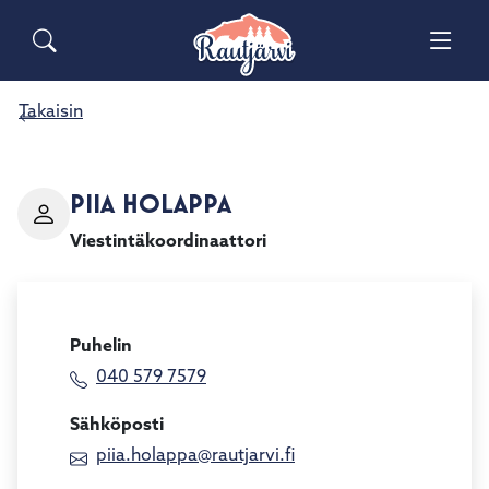
Siirry pääsisältöön
Siirry päävalikkoon
Sähköiset lomakkeet
Haku
Palaute
Yhteystiedot
Takaisin
Matkailuinfo
PIIA HOLAPPA
Viestintäkoordinaattori
Puhelin
040 579 7579
Sähköposti
piia.holappa@rautjarvi.fi