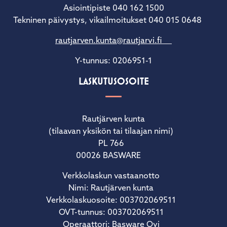
Asiointipiste 040 162 1500
Tekninen päivystys, vikailmoitukset 040 015 0648
rautjarven.kunta@rautjarvi.fi
Y-tunnus: 0206951-1
LASKUTUSOSOITE
Rautjärven kunta
(tilaavan yksikön tai tilaajan nimi)
PL 766
00026 BASWARE
Verkkolaskun vastaanotto
Nimi: Rautjärven kunta
Verkkolaskuosoite: 003702069511
OVT-tunnus: 003702069511
Operaattori: Basware Oyj