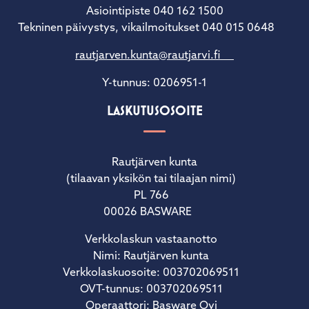
Asiointipiste 040 162 1500
Tekninen päivystys, vikailmoitukset 040 015 0648
rautjarven.kunta@rautjarvi.fi
Y-tunnus: 0206951-1
LASKUTUSOSOITE
Rautjärven kunta
(tilaavan yksikön tai tilaajan nimi)
PL 766
00026 BASWARE
Verkkolaskun vastaanotto
Nimi: Rautjärven kunta
Verkkolaskuosoite: 003702069511
OVT-tunnus: 003702069511
Operaattori: Basware Oyj