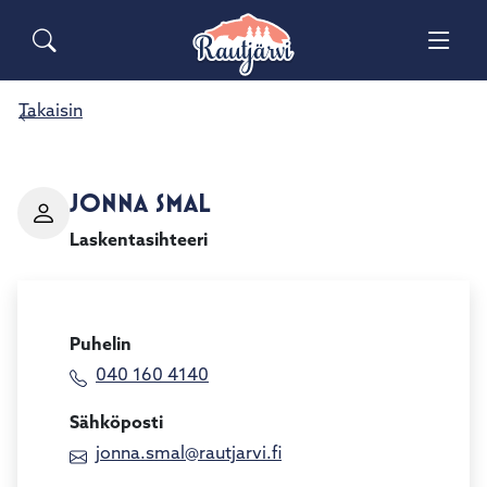
Siirry pääsisältöön
Siirry päävalikkoon
Sähköiset lomakkeet
Haku
Palaute
Yhteystiedot
Takaisin
Matkailuinfo
JONNA SMAL
Laskentasihteeri
Puhelin
040 160 4140
Sähköposti
jonna.smal@rautjarvi.fi