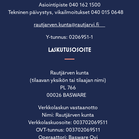
Asiointipiste 040 162 1500
Tekninen päivystys, vikailmoitukset 040 015 0648
rautjarven.kunta@rautjarvi.fi
Y-tunnus: 0206951-1
LASKUTUSOSOITE
Rautjärven kunta
(tilaavan yksikön tai tilaajan nimi)
PL 766
00026 BASWARE
Verkkolaskun vastaanotto
Nimi: Rautjärven kunta
Verkkolaskuosoite: 003702069511
OVT-tunnus: 003702069511
Operaattori: Basware Oyj