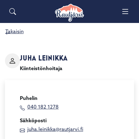
Siirry pääsisältöön
Siirry päävalikkoon
Sähköiset lomakkeet
Haku
Palaute
Yhteystiedot
Takaisin
Matkailuinfo
JUHA LEINIKKA
Kiinteistönhoitaja
Puhelin
040 182 1278
Sähköposti
juha.leinikka@rautjarvi.fi